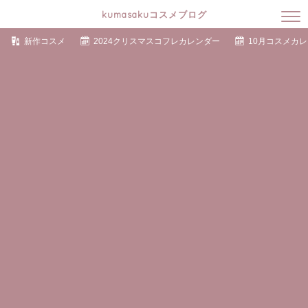
kumasakuコスメブログ
新作コスメ
2024クリスマスコフレカレンダー
10月コスメカ