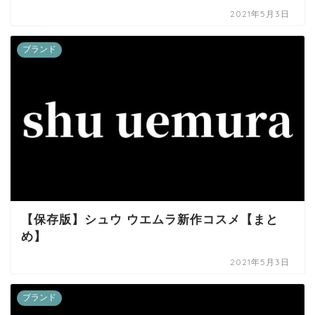
2021年5月3日
ブランド
【保存版】シュウ ウエムラ新作コスメ【まと
め】
2021年5月3日
ブランド