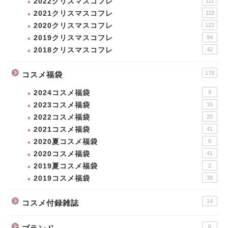
2022クリスマスコフレ
111
2021クリスマスコフレ
119
2020クリスマスコフレ
122
2019クリスマスコフレ
94
2018クリスマスコフレ
42
178
コスメ福袋
2024コスメ福袋
9
2023コスメ福袋
16
2022コスメ福袋
20
2021コスメ福袋
41
2020夏コスメ福袋
6
2020コスメ福袋
41
2019夏コスメ福袋
2
2019コスメ福袋
38
新作コスメ
14
コスメ付録雑誌
クリスマスコフレ
6