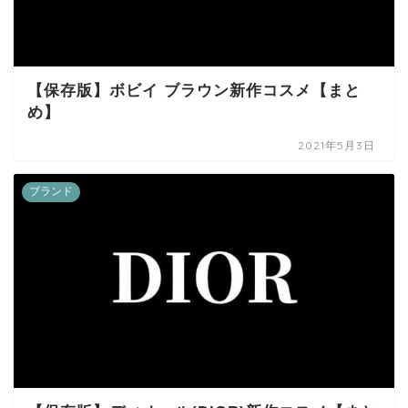
【保存版】ボビイ ブラウン新作コスメ【まと
め】
2021年5月3日
ブランド