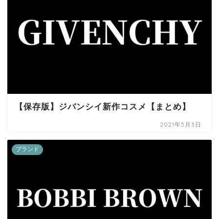
【保存版】ジバンシイ新作コスメ【まとめ】
2021年5月3日
ブランド