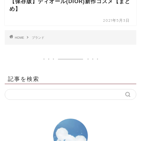
【保存版】ディオール(DIOR)新作コスメ【まと
め】
2021年5月3日
HOME
ブランド
記事を検索