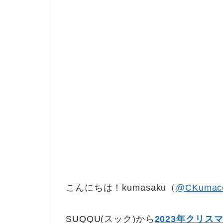
こんにちは！kumasaku（
@CKumac
SUQQU(スック)から
2023年クリス