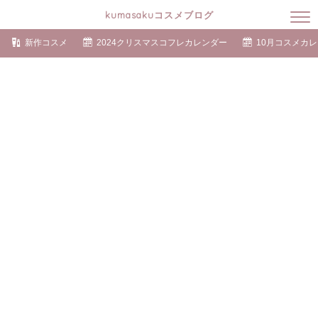
kumasakuコスメブログ
新作コスメ
2024クリスマスコフレカレンダー
10月コスメカ