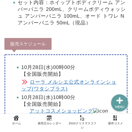
セット内容：ホイップトボディクリーム アン
バーバニラ 200mL、クリームボディウォッシ
ュ アンバーバニラ 100mL、オード トワレ N
アンバーバニラ 50mL（現品）
新作コスメ
クリスマスコフレ
販売スケジュール
コスメ福袋
10月28日(水)00時00分
ホーム
【全国販売開始】
ローラ メルシエ公式オンラインショ
ップ(ワタシプラス)
10月28日(水)10時00分
【全国販売開始】
MENU
アットコスメショッピング
ホーム
発売日カレンダー
2024クリスマスコフ
新作コスメ
10月28日(水)10時00分
レ
【全国販売開始】