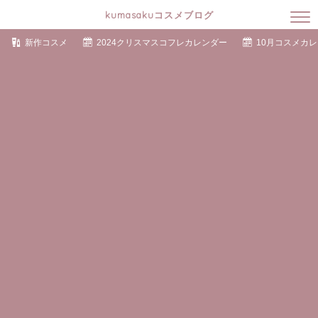
kumasakuコスメブログ
新作コスメ
2024クリスマスコフレカレンダー
10月コスメカ