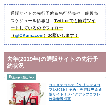
通販サイトの先行予約＆先行発売や一般販売
スケジュール情報は、
Twitterでも随時ツイ
ートしているのでフォロー
（
@CKumacom
）お願いします！
去年(2019年)の通販サイトの先行予
約状況
コスメデコルテ【クリスマスコ
フレ2019】予約・先行販売＆通
販サイト！メイクアップコフレ
は争奪戦必至