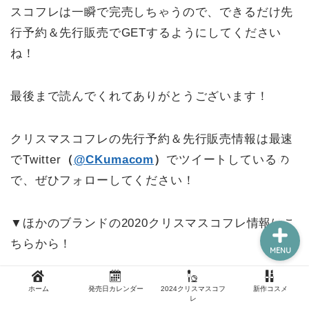
スコフレは一瞬で完売しちゃうので、できるだけ先
行予約＆先行販売でGETするようにしてください
ね！
新作コスメ
クリスマスコフレ
最後まで読んでくれてありがとうございます！
コスメ福袋
クリスマスコフレの先行予約＆先行販売情報は最速
でTwitter
（
@CKumacom
）
でツイートしているの
ホーム
で、ぜひフォローしてください！
▼ほかのブランドの2020クリスマスコフレ情報はこ
ちらから！
MENU
rms beauty
｜
RMK
｜
アディクション
｜
ANNA SUI
｜
ホーム
発売日カレンダー
2024クリスマスコフ
新作コスメ
レ
アユーラ
｜
アルマーニ ビューティ
｜
アンプリチュー