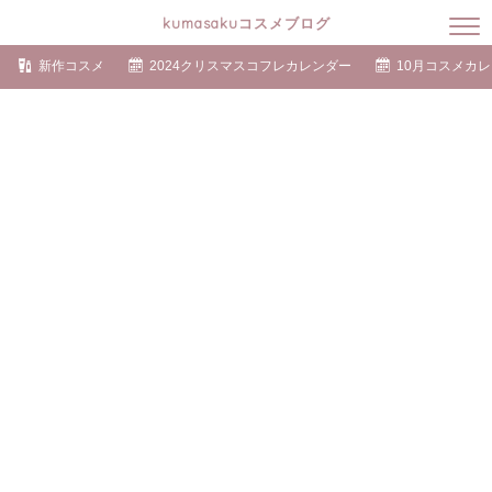
kumasakuコスメブログ
新作コスメ
2024クリスマスコフレカレンダー
10月コスメカ