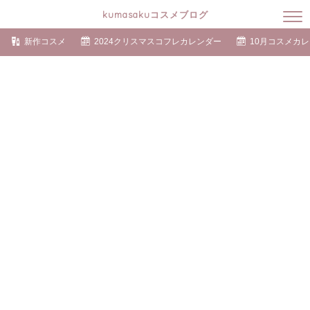
kumasakuコスメブログ
新作コスメ
2024クリスマスコフレカレンダー
10月コスメカ