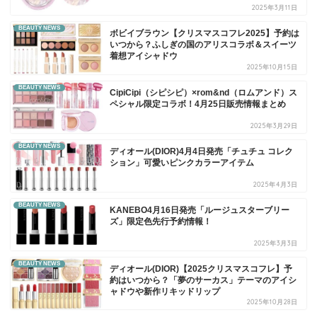
2025年3月11日
BEAUTY NEWS
ボビイブラウン【クリスマスコフレ2025】予約は
いつから？ふしぎの国のアリスコラボ＆スイーツ
着想アイシャドウ
2025年10月15日
BEAUTY NEWS
CipiCipi（シピシピ）×rom&nd（ロムアンド）ス
ペシャル限定コラボ！4月25日販売情報まとめ
2025年3月29日
BEAUTY NEWS
ディオール(DIOR)4月4日発売「チュチュ コレク
ション」可愛いピンクカラーアイテム
2025年4月3日
BEAUTY NEWS
KANEBO4月16日発売「ルージュスターブリー
ズ」限定色先行予約情報！
2025年3月3日
BEAUTY NEWS
ディオール(DIOR)【2025クリスマスコフレ】予
約はいつから？「夢のサーカス」テーマのアイシ
ャドウや新作リキッドリップ
2025年10月28日