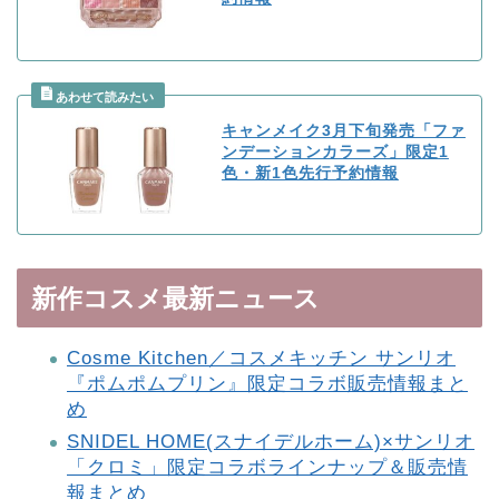
キャンメイク3月下旬発売「ファ
ンデーションカラーズ」限定1
色・新1色先行予約情報
新作コスメ最新ニュース
Cosme Kitchen／コスメキッチン サンリオ
『ポムポムプリン』限定コラボ販売情報まと
め
SNIDEL HOME(スナイデルホーム)×サンリオ
「クロミ」限定コラボラインナップ＆販売情
報まとめ