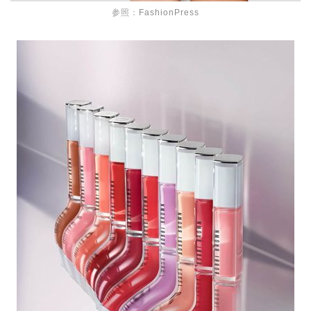
参照：
FashionPress