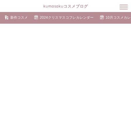
kumasakuコスメブログ
新作コスメ
2024クリスマスコフレカレンダー
10月コスメカ