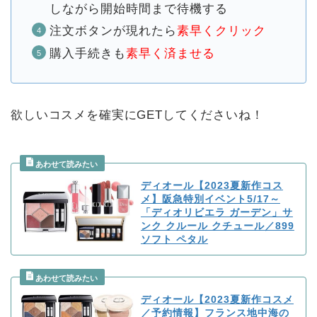
しながら開始時間まで待機する
注文ボタンが現れたら
素早くクリック
購入手続きも
素早く済ませる
欲しいコスメを確実にGETしてくださいね！
ディオール【2023夏新作コス
メ】阪急特別イベント5/17～
「ディオリビエラ ガーデン」サ
ンク クルール クチュール／899
ソフト ペタル
ディオール【2023夏新作コスメ
／予約情報】フランス地中海の