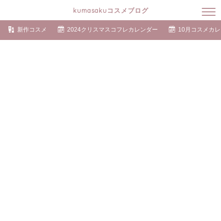
kumasakuコスメブログ
新作コスメ
2024クリスマスコフレカレンダー
10月コスメカ