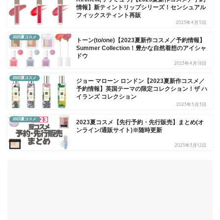
情報】新ティントリップシリーズ！センシュアル
フィックスティント再販
2023年4月5日
2023夏コスメ
トーン(to/one)【2023夏新作コスメ／予約情報】
Summer Collection！豊かな自然着想のアイシャ
ドウ
2023年4月18日
2023夏コスメ
ジョー マローン ロンドン【2023夏新作コスメ／
予約情報】英国テーマの限定コレクション！ザ ハ
イランズ コレクション
2023年5月3日
2023夏コスメ
2023夏コスメ【先行予約・先行販売】まとめ(オ
ンライン/通販サイト)※随時更新
2023年3月12日