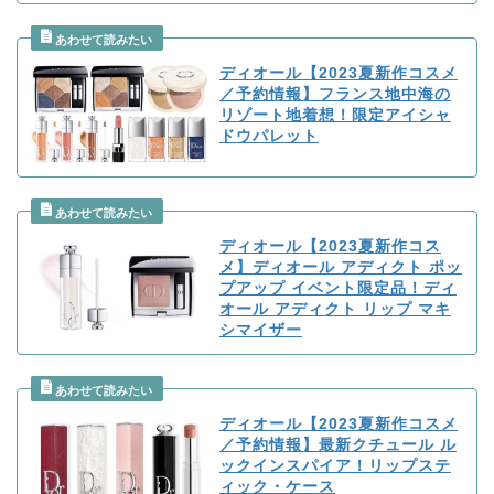
ディオール【2023夏新作コスメ
／予約情報】フランス地中海の
リゾート地着想！限定アイシャ
ドウパレット
ディオール【2023夏新作コス
メ】ディオール アディクト ポッ
プアップ イベント限定品！ディ
オール アディクト リップ マキ
シマイザー
ディオール【2023夏新作コスメ
／予約情報】最新クチュール ル
ックインスパイア！リップステ
ィック・ケース