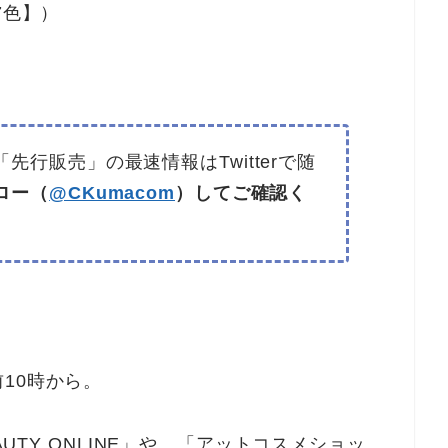
7色】）
行販売」の最速情報はTwitterで随
ロー（
@CKumacom
）してご確認く
10時から。
AUTY ONLINE」や、「アットコスメショッ