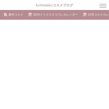
kumasakuコスメブログ
新作コスメ
2024クリスマスコフレカレンダー
10月コスメカ