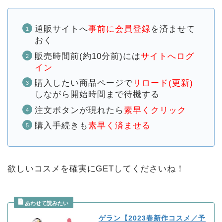
通販サイトへ
事前に会員登録
を済ませて
おく
販売時間前(約10分前)には
サイトへログ
イン
購入したい商品ページで
リロード(更新)
しながら開始時間まで待機する
注文ボタンが現れたら
素早くクリック
購入手続きも
素早く済ませる
欲しいコスメを確実にGETしてくださいね！
ゲラン【2023春新作コスメ／予