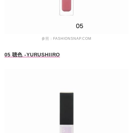
参照：
FASHIONSNAP.COM
05 聴色 -YURUSHIIRO