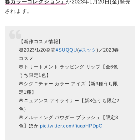
春カラーコレクション」
が2023年1月20日(金)発売
されます。
【新作コスメ情報】
📆2023/1/20発売
#SUQQU
(
#スック
)／2023春
コスメ
🌸トリートメント ラッピング リップ【全6色
うち限定1色】
🌸シグニチャー カラー アイズ【新3種うち限
定1種】
🌸ニュアンス アイライナー【新3色うち限定2
色）
🌸メルティング パウダー ブラッシュ【限定3
色】ほか
pic.twitter.com/fiuqoHPDpC