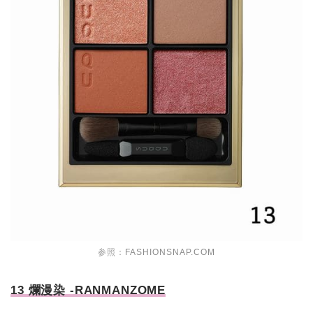
参照：
FASHIONSNAP.COM
13 爛漫染 -RANMANZOME