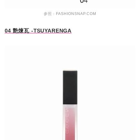
参照：
FASHIONSNAP.COM
04 艶煉瓦 -TSUYARENGA