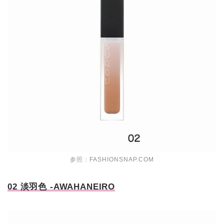
参照：
FASHIONSNAP.COM
02 淡羽色 -AWAHANEIRO