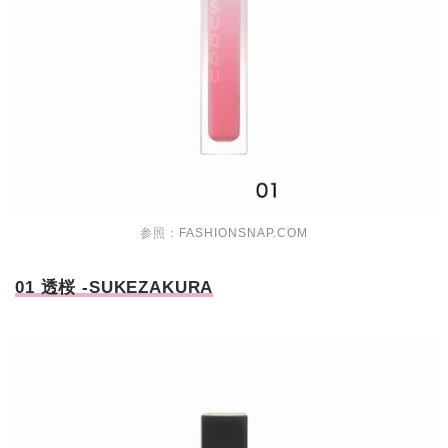
参照：
FASHIONSNAP.COM
01 透桜 -SUKEZAKURA