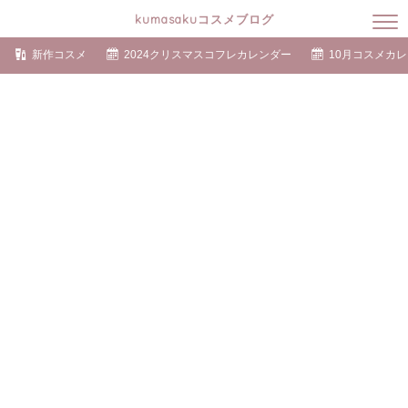
kumasakuコスメブログ
新作コスメ
2024クリスマスコフレカレンダー
10月コスメカ