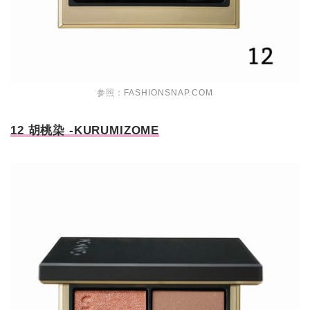
参照：
FASHIONSNAP.COM
12 胡桃染 -KURUMIZOME