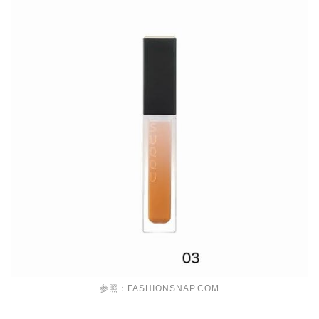
参照：
FASHIONSNAP.COM