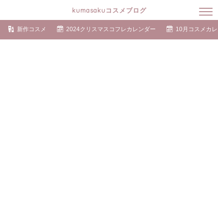
kumasakuコスメブログ
新作コスメ
2024クリスマスコフレカレンダー
10月コスメカ