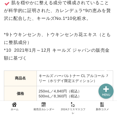
肌を穏やかに整える成分で構成されていること
が科学的に証明された、カレンデュラ*9の恵みを贅
沢に配合した、キールズNo.1*10化粧水。
新作コスメ
*9トウキンセンカ、トウキンセンカ花エキス（とも
クリスマスコフレ
に整肌成分）
コスメ福袋
*10 2021年1月～12月 キールズ ジャパンの販売金
額に基づく
ホーム
キールズ ハーバルトナー CL アルコールフ
商品名
リー（ホリデイ限定エディション）
250mL／4,840円（税込）
価格
MENU
500mL／8,360円（税込）
発売日
2022年10月21日（金）
ホーム
発売日カレンダー
2024クリスマスコフ
新作コスメ
レ