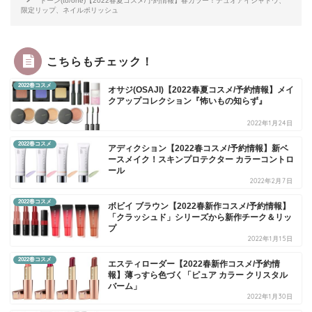
トーン(to/one)【2022春夏コスメ/予約情報】春カラー！デュオアイシャドウ、
限定リップ、ネイルポリッシュ
こちらもチェック！
2022春コスメ
オサジ(OSAJI)【2022春夏コスメ/予約情報】メイ
クアップコレクション『怖いもの知らず』
2022年1月24日
2022春コスメ
アディクション【2022春コスメ/予約情報】新ベ
ースメイク！スキンプロテクター カラーコントロ
ール
2022年2月7日
2022春コスメ
ボビイ ブラウン【2022春新作コスメ/予約情報】
「クラッシュド」シリーズから新作チーク＆リッ
プ
2022年1月15日
2022春コスメ
エスティローダー【2022春新作コスメ/予約情
報】薄っすら色づく「ピュア カラー クリスタル
バーム」
2022年1月30日