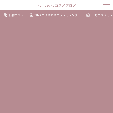
kumasakuコスメブログ
新作コスメ
2024クリスマスコフレカレンダー
10月コスメカ