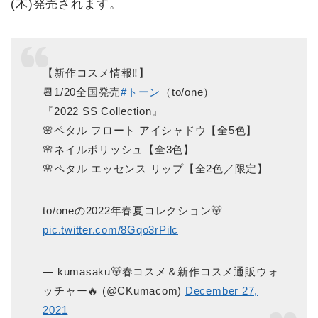
(木)発売されます。
【新作コスメ情報‼️】
📆1/20全国発売
#トーン
（to/one）
『2022 SS Collection』
🌸ペタル フロート アイシャドウ【全5色】
🌸ネイルポリッシュ【全3色】
🌸ペタル エッセンス リップ【全2色／限定】
to/oneの2022年春夏コレクション🐻
pic.twitter.com/8Gqo3rPilc
— kumasaku🐻春コスメ＆新作コスメ通販ウォ
ッチャー🔥 (@CKumacom)
December 27,
2021