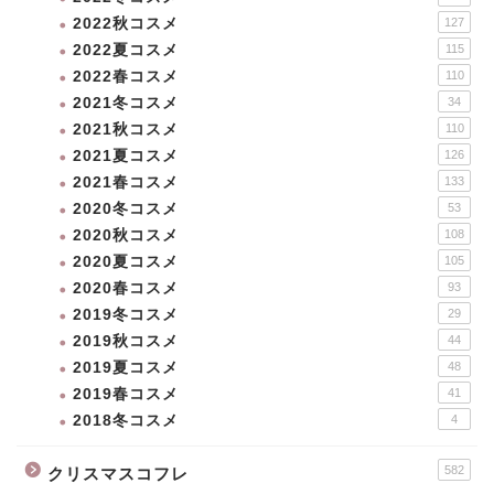
2022秋コスメ
127
2022夏コスメ
115
2022春コスメ
110
2021冬コスメ
34
2021秋コスメ
110
2021夏コスメ
126
2021春コスメ
133
2020冬コスメ
53
2020秋コスメ
108
2020夏コスメ
105
2020春コスメ
93
2019冬コスメ
29
2019秋コスメ
44
2019夏コスメ
48
2019春コスメ
41
2018冬コスメ
4
582
クリスマスコフレ