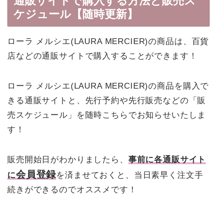
通販サイトで購入する方法と販売ス
ケジュール【随時更新】
ローラ メルシエ(LAURA MERCIER)の商品は、百貨
店などの通販サイトで購入することができます！
ローラ メルシエ(LAURA MERCIER)の商品を購入で
きる通販サイトと、先行予約や先行販売などの「販
売スケジュール」を随時こちらでお知らせいたしま
す！
販売開始日がわかりましたら、
事前に各通販サイト
会員登録
に
を済ませておくと、当日素早く注文手
続きができるのでオススメです！