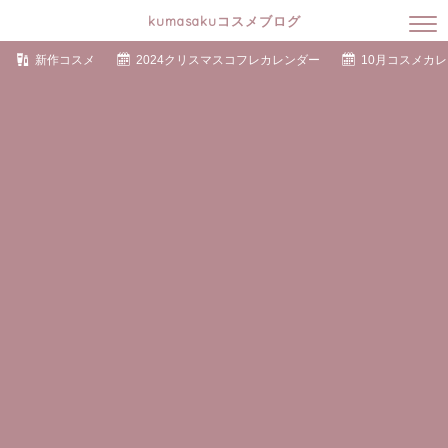
kumasakuコスメブログ
新作コスメ
2024クリスマスコフレカレンダー
10月コスメカ