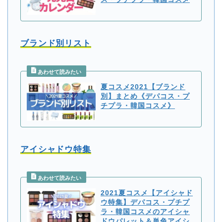
ブランド別リスト
夏コスメ2021【ブランド
別】まとめ《デパコス・プ
チプラ・韓国コスメ》
アイシャドウ特集
2021夏コスメ【アイシャド
ウ特集】デパコス・プチプ
ラ・韓国コスメのアイシャ
ドウパレット＆単色アイシ