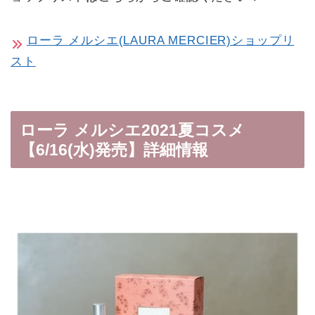
ローラ メルシエ(LAURA MERCIER)ショップリ
スト
ローラ メルシエ2021夏コスメ
【6/16(水)発売】詳細情報