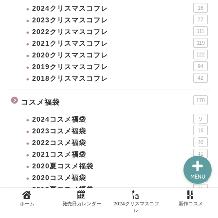
2024クリスマスコフレ
16
2023クリスマスコフレ
77
2022クリスマスコフレ
111
新作コスメ
2021クリスマスコフレ
119
2020クリスマスコフレ
122
クリスマスコフレ
2019クリスマスコフレ
94
2018クリスマスコフレ
42
コスメ福袋
178
コスメ福袋
2024コスメ福袋
9
ホーム
2023コスメ福袋
16
2022コスメ福袋
20
2021コスメ福袋
41
2020夏コスメ福袋
6
MENU
2020コスメ福袋
41
2019夏コスメ福袋
2
2019コスメ福袋
38
ホーム
発売日カレンダー
2024クリスマスコフ
新作コスメ
レ