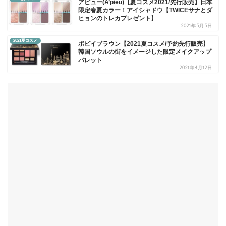
アピュー(A’pieu)【夏コスメ2021/先行販売】日本
限定春夏カラー！アイシャドウ【TWICEサナとダ
ヒョンのトレカプレゼント】
2021年5月5日
2021夏コスメ
ボビイブラウン【2021夏コスメ/予約先行販売】
韓国ソウルの街をイメージした限定メイクアップ
パレット
2021年4月12日