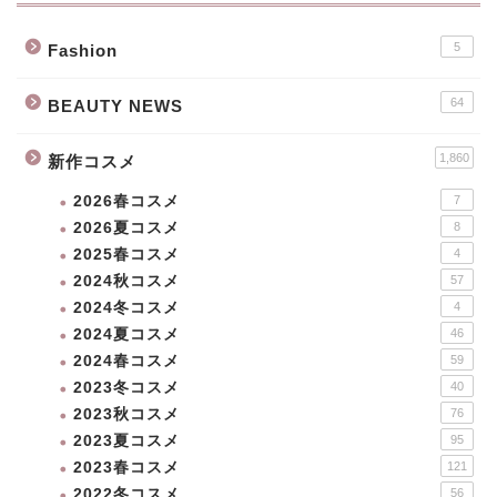
5
Fashion
64
BEAUTY NEWS
1,860
新作コスメ
2026春コスメ
7
2026夏コスメ
8
2025春コスメ
4
2024秋コスメ
57
2024冬コスメ
4
2024夏コスメ
46
2024春コスメ
59
2023冬コスメ
40
2023秋コスメ
76
2023夏コスメ
95
2023春コスメ
121
2022冬コスメ
56