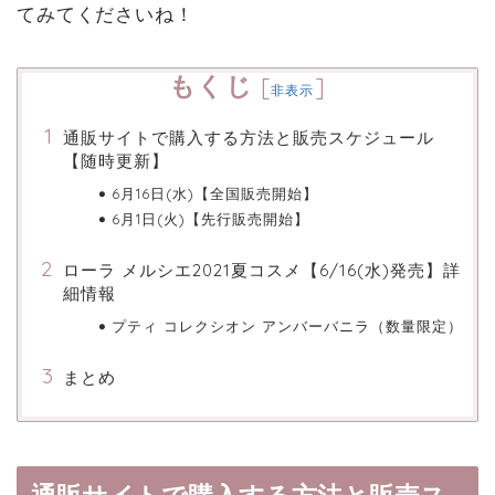
てみてくださいね！
もくじ
[
]
非表示
通販サイトで購入する方法と販売スケジュール
【随時更新】
6月16日(水)【全国販売開始】
6月1日(火)【先行販売開始】
ローラ メルシエ2021夏コスメ【6/16(水)発売】詳
細情報
プティ コレクシオン アンバーバニラ（数量限定）
まとめ