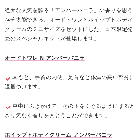
絶大な人気を誇る「アンバーバニラ」の香りを思う
存分堪能できる、オードトワレとホイップトボディ
クリームのミニサイズをセットにした、日本限定発
売のスペシャルキットが登場します。
オードトワレ N アンバーバニラ
耳もと、手首の内側、足首など体温の高い部分に
適量つけます。
空中にふきかけて、その下をくぐるようにすると
さり気なく香りをまとうことができます。
ホイップトボディクリーム アンバーバニラ