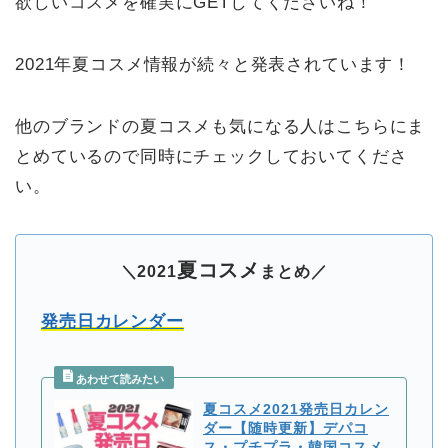
欲しいコスメを確実にGETしてくださいね！
2021年夏コスメ情報が続々と発表されています！
他のブランドの夏コスメも気になる人はこちらにま
とめているので同時にチェックしておいてくださ
い。
夏コスメ
＼2021
まとめ／
発売日カレンダー
夏コスメ2021発売日カレン
ダー【随時更新】デパコ
ス・プチプラ・韓国コスメ