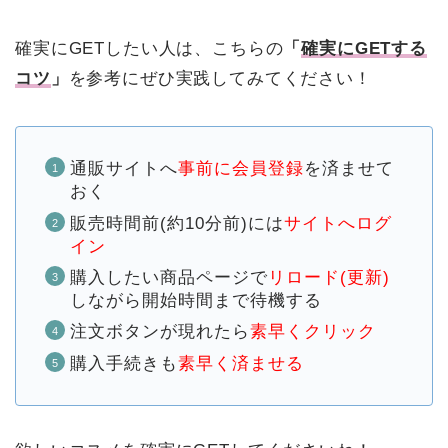
確実にGETしたい人は、こちらの
「
確実にGETする
コツ
」
を参考にぜひ実践してみてください！
通販サイトへ
事前に会員登録
を済ませて
おく
販売時間前(約10分前)には
サイトへログ
イン
購入したい商品ページで
リロード(更新)
しながら開始時間まで待機する
注文ボタンが現れたら
素早くクリック
購入手続きも
素早く済ませる