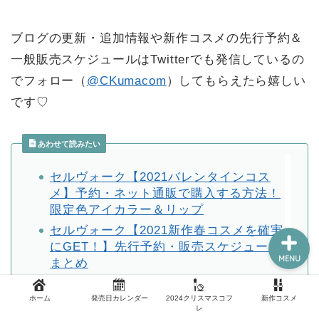
ブログの更新・追加情報や新作コスメの先行予約＆
新作コスメ
一般販売スケジュールはTwitterでも発信しているの
でフォロー（
@CKumacom
）してもらえたら嬉しい
クリスマスコフレ
です♡
コスメ福袋
あわせて読みたい
ホーム
セルヴォーク【2021バレンタインコス
メ】予約・ネット通販で購入する方法！
限定色アイカラー＆リップ
セルヴォーク【2021新作春コスメを確実
にGET！】先行予約・販売スケジュール
MENU
まとめ
ホーム
発売日カレンダー
2024クリスマスコフ
新作コスメ
レ