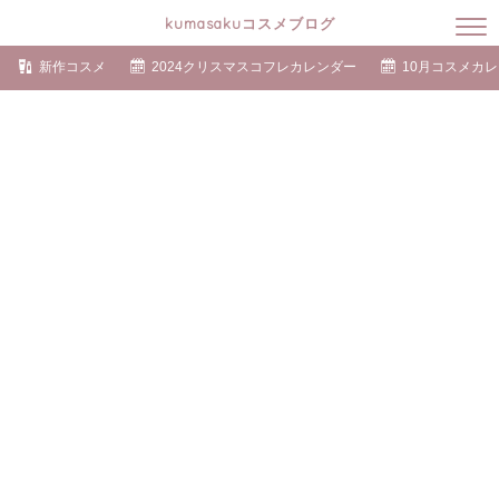
kumasakuコスメブログ
新作コスメ
2024クリスマスコフレカレンダー
10月コスメカ