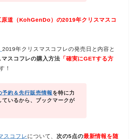
江原道（KohGenDo）の2019年クリスマスコ
）
2019年クリスマスコフレの発売日と内容と
スマスコフレの購入方法
「確実にGETする方
す！
の予約＆先行販売情報
を特に力
しているから、ブックマークが
スマスコフレ
について、
次の5点の
最新情報を随