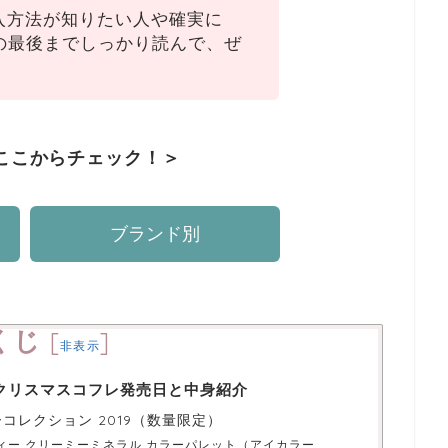
入方法が知りたい人や確実に
の最後までしっかり読んで、ぜ
はここからチェック！＞
ブランド別
くじ
[
]
非表示
19クリスマスコフレ発売日と中身紹介
リデーコレクション 2019（数量限定）
ィー クリーミーミネラル カラーパレット（アイカラー