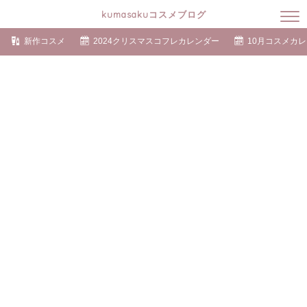
kumasakuコスメブログ
新作コスメ
2024クリスマスコフレカレンダー
10月コスメカ