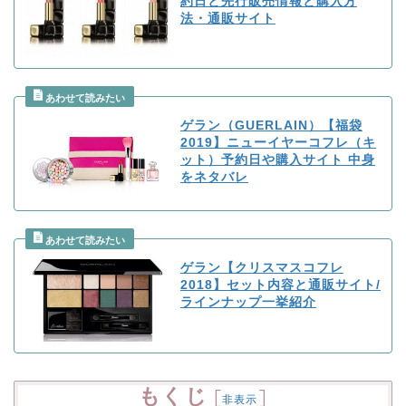
約日と先行販売情報と購入方
法・通販サイト
ゲラン（GUERLAIN）【福袋
2019】ニューイヤーコフレ（キ
ット）予約日や購入サイト 中身
をネタバレ
ゲラン【クリスマスコフレ
2018】セット内容と通販サイト/
ラインナップ一挙紹介
もくじ
[
]
非表示