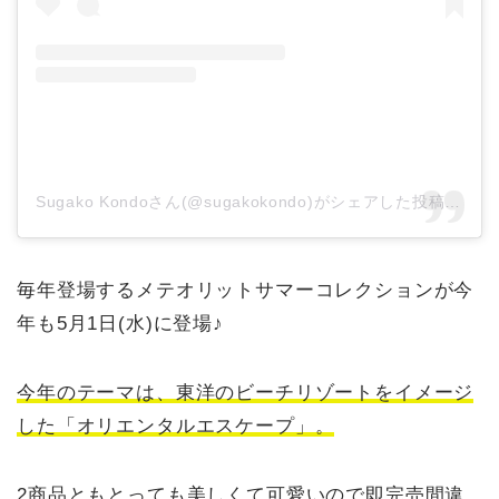
Sugako Kondoさん(@sugakokondo)がシェアした投稿
–
20
毎年登場するメテオリットサマーコレクションが今
年も5月1日(水)に登場♪
今年のテーマは、東洋のビーチリゾートをイメージ
した「オリエンタルエスケープ」。
2商品ともとっても美しくて可愛いので即完売間違