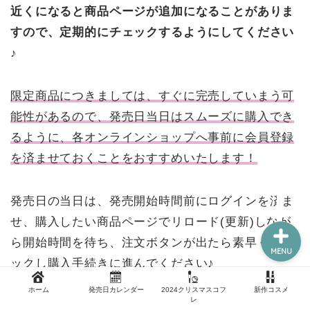
近くになると商品ページが追加になることがありま
すので、定期的にチェックするようにしてください
♪
新作コスメ
クリスマスコフレ
限定商品につきましては、すぐに完売していまう可
能性があるので、発売日当日はスムーズに購入でき
コスメ福袋
るように、各オンラインショップへ事前に会員登録
を済ませておくことをおすすめいたします！
ホーム
発売日の当日は、発売開始時間前にログインを済ま
せ、購入したい商品ページでリロード(更新)しなが
ら開始時間を待ち、注文ボタンが出たら素早くクリ
MENU
ックし購入手続きに進んでください♪
ホーム
発売日カレンダー
2024クリスマスコフ
新作コスメ
レ