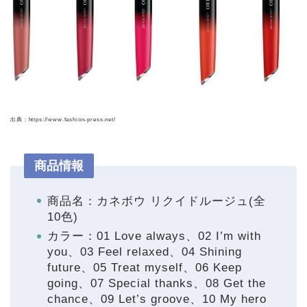
出典：https://www.fashion-press.net/
商品情報
商品名：カネボウ リクイドルージュ(全
10色)
カラー：01 Love always、02 I’m with
you、03 Feel relaxed、04 Shining
future、05 Treat myself、06 Keep
going、07 Special thanks、08 Get the
chance、09 Let’s groove、10 My hero