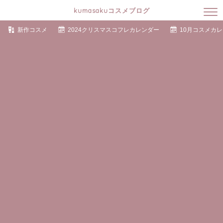
kumasakuコスメブログ
新作コスメ
2024クリスマスコフレカレンダー
10月コスメカ