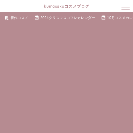
kumasakuコスメブログ
新作コスメ
2024クリスマスコフレカレンダー
10月コスメカ