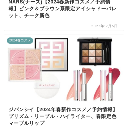
NARS(ナーズ)【2024春新作コスメ／予約情
報】ピンク＆ブラウン系限定アイシャドーパレ
ット、チーク新色
2023年12月6日
2024春コスメ
ジバンシイ【2024年春新作コスメ／予約情報】
プリズム・リーブル・ハイライター、春限定色
マーブルリップ