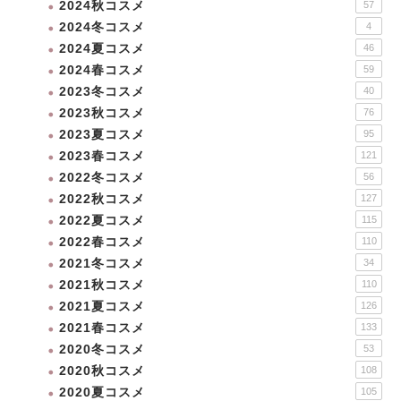
2024秋コスメ
57
2024冬コスメ
4
2024夏コスメ
46
2024春コスメ
59
2023冬コスメ
40
2023秋コスメ
76
2023夏コスメ
95
2023春コスメ
121
2022冬コスメ
56
2022秋コスメ
127
2022夏コスメ
115
2022春コスメ
110
2021冬コスメ
34
2021秋コスメ
110
2021夏コスメ
126
2021春コスメ
133
2020冬コスメ
53
2020秋コスメ
108
2020夏コスメ
105