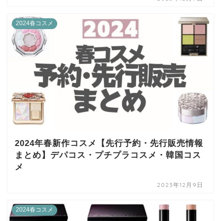
2024春コスメ
2024年春新作コスメ【先行予約・先行販売情報
まとめ】デパコス・プチプラコスメ・韓国コス
メ
2023年12月9日
2024春コスメ