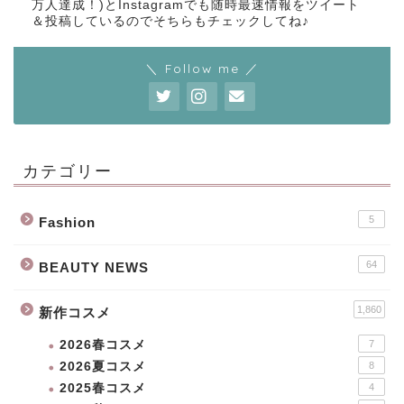
万人達成！)とInstagramでも随時最速情報をツイート
＆投稿しているのでそちらもチェックしてね♪
＼ Follow me ／
カテゴリー
5
Fashion
64
BEAUTY NEWS
1,860
新作コスメ
2026春コスメ
7
2026夏コスメ
8
2025春コスメ
4