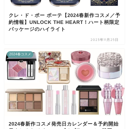
クレ・ド・ポー ボーテ【2024春新作コスメ／予
約情報】UNLOCK THE HEART！ハート柄限定
パッケージのハイライト
2023年11月25日
2024春コスメ
2024春新作コスメ発売日カレンダー＆予約開始