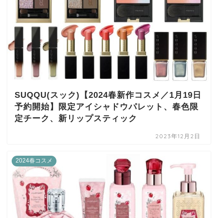
SUQQU(スック)【2024春新作コスメ／1月19日
予約開始】限定アイシャドウパレット、春色限
定チーク、新リップスティック
2023年12月2日
2024春コスメ