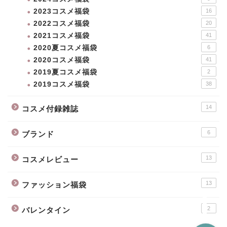
2023コスメ福袋
16
2022コスメ福袋
20
2021コスメ福袋
41
2020夏コスメ福袋
6
2020コスメ福袋
41
2019夏コスメ福袋
2
2019コスメ福袋
38
新作コスメ
14
コスメ付録雑誌
クリスマスコフレ
6
ブランド
コスメ福袋
13
コスメレビュー
13
ファッション福袋
ホーム
2
バレンタイン