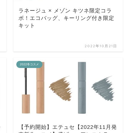
ラネージュ × メゾン キツネ限定コラ
ボ！エコバッグ、キーリング付き限定
キット
日
2022年10月21日
2022冬コスメ
発
【予約開始】エテュセ【2022年11月発