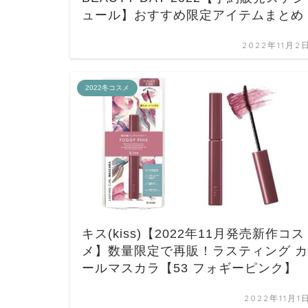
ュール】おすすめ限定アイテムまとめ
2022年11月2
2022冬コスメ
キス(kiss)【2022年11月発売新作コス
メ】数量限定で再販！ラスティング カ
ールマスカラ【53 フォギーピンク】
2022年11月1