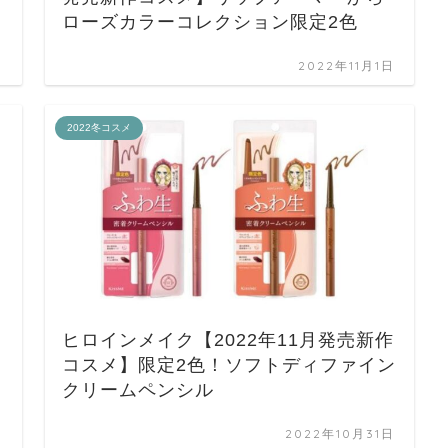
ローズカラーコレクション限定2色
日
2022年11月1日
2022冬コスメ
ヒロインメイク【2022年11月発売新作
コスメ】限定2色！ソフトディファイン
クリームペンシル
日
2022年10月31日