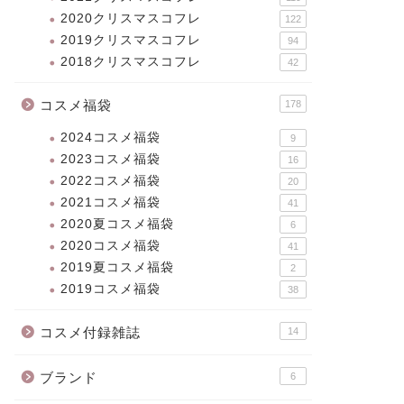
2020クリスマスコフレ
122
2019クリスマスコフレ
94
2018クリスマスコフレ
42
コスメ福袋
178
2024コスメ福袋
9
2023コスメ福袋
16
2022コスメ福袋
20
2021コスメ福袋
41
2020夏コスメ福袋
6
2020コスメ福袋
41
2019夏コスメ福袋
2
2019コスメ福袋
38
コスメ付録雑誌
14
ブランド
6