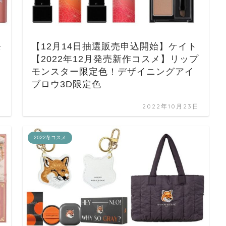
発
【12月14日抽選販売申込開始】ケイト
【2022年12月発売新作コスメ】リップ
モンスター限定色！デザイニングアイ
ブロウ3D限定色
日
2022年10月23日
2022冬コスメ