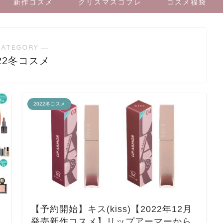
新作コスメ
クリスマスコフレ
コスメ福袋
CATEGORY ―
022冬コスメ
2022冬コスメ
【予約開始】キス(kiss)【2022年12月
発売新作コスメ】リップアーマーから