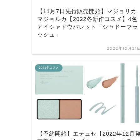
【11月7日先行販売開始】マジョリカ
マジョルカ【2022冬新作コスメ】4色
アイシャドウパレット「シャドーフラ
ッシュ」
2022年10月21
2022冬コスメ
【予約開始】エテュセ【2022年12月