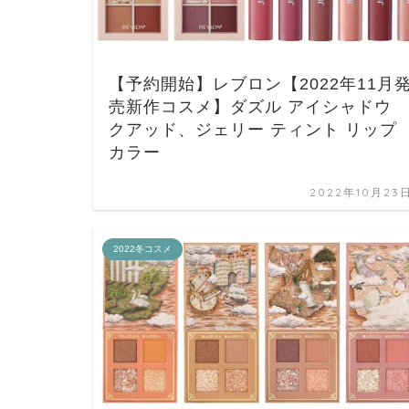
【予約開始】レブロン【2022年11月
売新作コスメ】ダズル アイシャドウ
クアッド、ジェリー ティント リップ
カラー
2022年10月23
2022冬コスメ