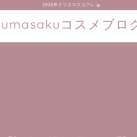
2025年クリスマスコフレ
kumasakuコスメブロ