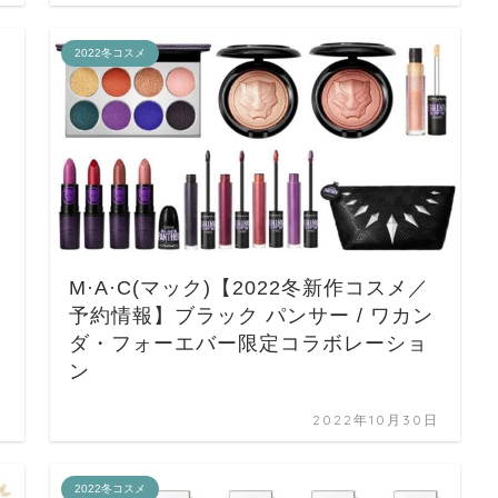
2022冬コスメ
コ
M·A·C(マック)【2022冬新作コスメ／
予約情報】ブラック パンサー / ワカン
ダ・フォーエバー限定コラボレーショ
ン
日
2022年10月30日
2022冬コスメ